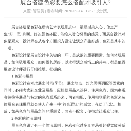
展台搭建色彩要怎么搭配才吸引人?
来源: 管理员 | 发布时间: 2020-09-14 | 17673 次浏览
展台搭建是色彩在所有艺术表现形态中，最易感染人心，使之产
生“好、恶”判断。好的颜色搭配，能给人赏心悦目的感觉，而展台设计对
象是观众，设计师会从各个方面想方设法让观众产生好感，色彩是其中的
一项。
色彩设计是展台设计中关键的一环，是成败的重要因素。如何体现展
品，如何吸引观众，如何投其所好，以求得观众感情上的共鸣，都是值得
展览设计师进行仔细推敲、把握的。
1.色彩与展品
色彩设计在考虑展出时间(季节)、展出地点、灯光照明调配等因素的
同时，必须考虑到企业及展品，应根据展品来选择、使用色彩。因为参观
者往往将展品与特定的色彩联系起来，两者相配，使用相联系的色彩来装
饰展台表现展品就会使人产生一种“符合逻辑”的感觉，有助于记忆。相
反，如果色彩与展品之间严重脱节，两者不配套，便很难让观众记住。
2.色彩的简洁原则
展台色彩设计有一个简洁原则，色彩变化过多则容易引起视觉疲劳反