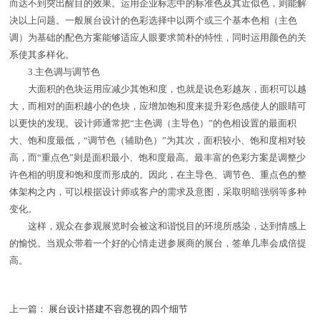
而达不到突出醒目的效果。运用企业标志中的标准色及其近似色，则能解
决以上问题。一般展台设计的色彩选择中以两个或三个基本色相（主色
调）为基础的配色方案能够适应人眼要求简朴的特性，同时运用颜色的关
系使其多样化。
3.主色调与调节色
大面积的色块运用应减少其饱和度，也就是说色彩越灰，面积可以越
大，而相对的面积越小的色块，应增加饱和度来提升彩色感使人的眼睛可
以更快的发现。设计师通常把“主色调（主导色）”的色相设置的最面积
大、饱和度最低，“调节色（辅助色）”为其次，面积较小、饱和度相对较
高，而“重点色”则是面积最小、饱和度最高。最丰富的色彩方案是调整少
许色相的明度和饱和度而形成的。因此，在主导色、调节色、重点色的整
体架构之内，可以根据设计师或客户的需求及意图，采取明暗强弱等多种
变化。
这样，观众在参观展览时会被这和谐悦目的环境所感染，达到情感上
的愉悦。当观众带着一个好的心情走进参展商的展台，签单几率会成倍提
高。
上一篇：
展台设计搭建不容忽视的四个细节