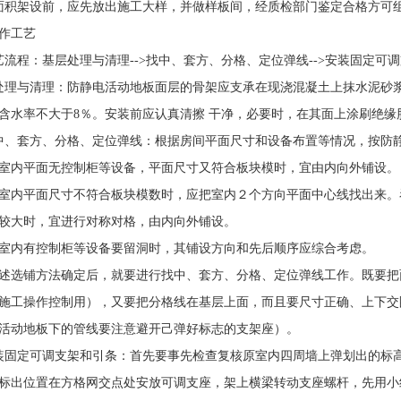
积架设前，应先放出施工大样，并做样板间，经质检部门鉴定合格方可
作工艺
程：基层处理与清理-->找中、套方、分格、定位弹线-->安装固定可调支
处理与清理：防静电活动地板面层的骨架应支承在现浇混凝土上抹水泥砂
含水率不大于8％。安装前应认真清擦 干净，必要时，在其面上涂刷绝缘
套方、分格、定位弹线：根据房间平面尺寸和设备布置等情况，按防静
内平面无控制柜等设备，平面尺寸又符合板块模时，宜由内向外铺设。
平面尺寸不符合板块模数时，应把室内２个方向平面中心线找出来。看
较大时，宜进行对称对格，由内向外铺设。
内有控制柜等设备要留洞时，其铺设方向和先后顺序应综合考虑。
铺方法确定后，就要进行找中、套方、分格、定位弹线工作。既要把面
施工操作控制用），又要把分格线在基层上面，而且要尺寸正确、上下交
活动地板下的管线要注意避开己弹好标志的支架座）。
定可调支架和引条：首先要事先检查复核原室内四周墙上弹划出的标高
标出位置在方格网交点处安放可调支座，架上横梁转动支座螺杆，先用小