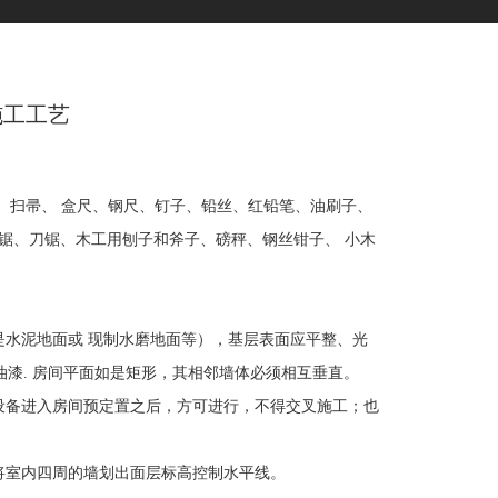
施工工艺
扫帚、 盒尺、钢尺、钉子、铅丝、红铅笔、油刷子、
锯、刀锯、木工用刨子和斧子、磅秤、钢丝钳子、 小木
水泥地面或 现制水磨地面等），基层表面应平整、光
油漆. 房间平面如是矩形，其相邻墙体必须相互垂直。
备进入房间预定置之后，方可进行，不得交叉施工；也
室内四周的墙划出面层标高控制水平线。