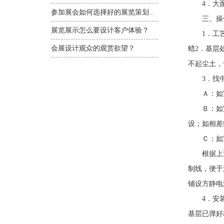
4．大面
参加展会如何选择好的展览策划..
三、操
展览展示怎么要设计客户体验？
1．工艺流
会展设计观众的观赏欲望？
蜡2．基层
不起尘土，
3．找中、
Ａ：如室
Ｂ：如室内
设；如相差
Ｃ：如室
根据上述选
制线，便于
铺设方静电
4．安装固
基层已弹好