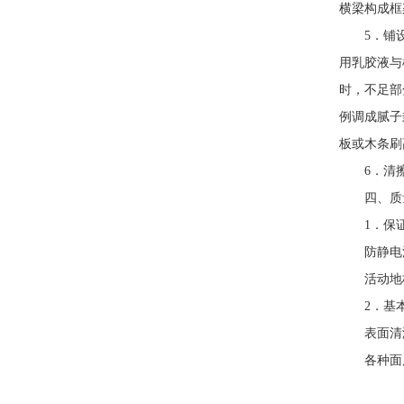
横梁构成框
5．铺设活
用乳胶液与
时，不足部
例调成腻子
板或木条刷
6．清擦
四、质
1．保证
防静电活
活动地板
2．基本
表面清洁
各种面层