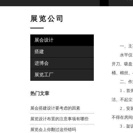
展览公司
展会设计
一、主
搭建
水平仪、铁
进博会
开刀、吸盘
桶、棉丝、
展览工厂
二、作
1．首先按
热门文章
洁、不起尘
展会搭建设计要考虑的因素
2．安装防
不得在房间
展览设计布置的注意事项有哪些
3．架设防
展览会上你翻过这些错吗