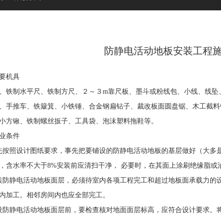
防静电活动地板安装工程
要机具
制水平尺、铁制方尺、２～３m靠尺板、墨斗或粉线包、小线、线坠、
、手推车、铁簸箕、小铁锤、合金钢扁钻子、裁改板面圆盘锯、木工截料
小方锹、铁制螺丝扳子、工具袋、泡沫塑料拖鞋等。
业条件
照设计图纸要求，事先把要铺设的防静电活动地板的基层做好（大多是
，含水率不大于8%安装前应清扫干净， 必要时，在其面上涂刷绝缘脂或
静电活动地板面层，必须待室内各项工程完工和超过地板面承载力的设
内加工。相邻房间内也应全部完工。
静电活动地板面层前，要检查核对地面面层标高，应符合设计要求。将