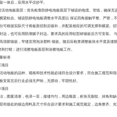
架一体后，应用水平仪抄平。
动地板面层：首先检查防静电地板面层下铺设的电缆、管线，确保无误
横梁粘合。铺设防静电地板调整水平高度以 保证四角接触平整、严密，
分可根据实际尺寸将板面切割后镶补，并配装相应的可调支撑和横梁。切
封边，也可应用防潮腻子封边。要求高的应用铝型材镶嵌后方可安装。 
高强胶镶嵌，窄缝宜用泡沫塑料 镶嵌。随后应检查调整板块水平度及缝
和打蜡：进行清擦地板面层和涂擦地板工作。
量标准
项目
动地板的品种、规格和技术性能必须符合设计要求，符合施工规范和现
安装完后行走必须无声响，无摆动，牢固性好。
项目
，图案清淅，色泽一至，接缝均匀，周边顺直，析块无裂纹、掉角和缺
邻接处的镶边用料及尺寸符合设计要求和施工规范规定，边角整齐、光