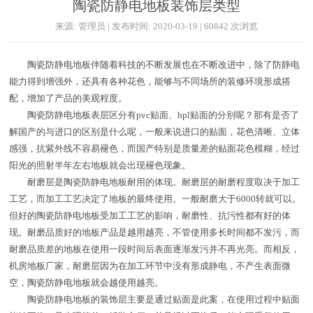
陶瓷防静电地板装饰层类型
来源: 管理员 | 发布时间: 2020-03-19 | 60842 次浏览
陶瓷防静电地板伴随着科技的不断发展也在不断改进中，除了防静电
能力得到增强外，还具有各种花色，能够与不同场所的装修环境形成搭
配，增加了产品的美观程度。
陶瓷防静电地板表层区分有pvc贴面、hpl贴面的分别呢？那有是否了
解国产的与进口的区别是什么呢，一般来说进口的贴面，花色清晰、立体
感强，抗紫外线不容易褪色，而国产特别是质量差的贴面花色模糊，经过
阳光的照射半年左右地板就会出现褪色现象。
耐磨层是陶瓷防静电地板耐用的体现。耐磨层的耐磨程度取决于加工
工艺，而加工工艺决定了地板的最终使用。一般耐磨大于6000转就可以。
但好的陶瓷防静电地板受加工工艺的影响，耐磨性、抗污性都有好的体
现。耐磨品质好的地板产品是越用越亮，不管使用多长时间都不发污，而
耐磨品质差的地板在使用一段时间后表面逐渐发污并不再光亮。而相反，
机房地板厂家，耐磨层因为在加工环节中没有形成静电，不产生表面微
空，陶瓷防静电地板就会越使用越亮。
陶瓷防静电地板的装饰层主要是通过贴面是此案，在使用过程中贴面